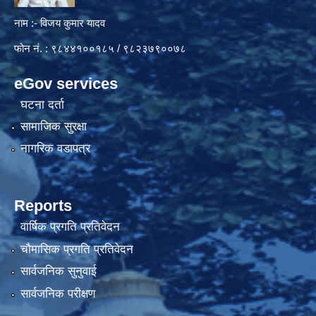
नाम :- विजय कुमार यादव
फोन नं. : ९८४४१००१८५ / ९८२३७९००७८
eGov services
घटना दर्ता
सामाजिक सुरक्षा
नागरिक वडापत्र
Reports
वार्षिक प्रगति प्रतिवेदन
चौमासिक प्रगति प्रतिवेदन
सार्वजनिक सुनुवाई
सार्वजनिक परीक्षण