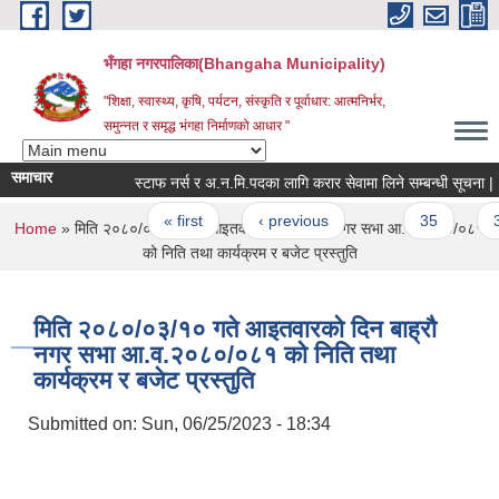
Skip to main content
भँगहा नगरपालिका(Bhangaha Municipality)
"शिक्षा, स्वास्थ्य, कृषि, पर्यटन, संस्कृति र पूर्वाधार: आत्मनिर्भर,
समुन्नत र समृद्ध भंगहा निर्माणको आधार "
समाचार
स्टाफ नर्स र अ.न.मि.पदका लागि करार सेवामा लिने सम्बन्धी सूचना |
Pages
« first
‹ previous
…
35
36
You are here
Home
» मिति २०८०/०३/१० गते आइतवारको दिन बाह्रौ नगर सभा आ.व.२०८०/०८१
को निति तथा कार्यक्रम र बजेट प्रस्तुति
मिति २०८०/०३/१० गते आइतवारको दिन बाह्रौ
नगर सभा आ.व.२०८०/०८१ को निति तथा
कार्यक्रम र बजेट प्रस्तुति
Submitted on:
Sun, 06/25/2023 - 18:34