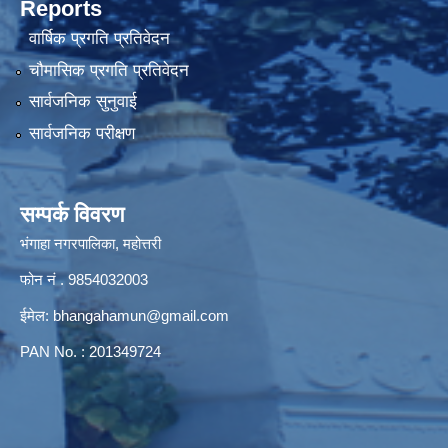
Reports
वार्षिक प्रगति प्रतिवेदन
चौमासिक प्रगति प्रतिवेदन
सार्वजनिक सुनुवाई
सार्वजनिक परीक्षण
सम्पर्क विवरण
भंगाहा नगरपालिका, महोत्तरी
फोन नं . 9854032003
ईमेल:
bhangahamun@gmail.com
PAN No. : 201349724