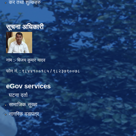
कर तथा शुल्कहरु
सूचना अधिकारी
नाम :- विजय कुमार यादव
फोन नं. : ९८४४१००१८५ / ९८२३७९००७८
eGov services
घटना दर्ता
सामाजिक सुरक्षा
नागरिक वडापत्र