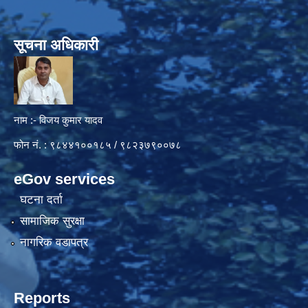
सूचना अधिकारी
नाम :- विजय कुमार यादव
फोन नं. : ९८४४१००१८५ / ९८२३७९००७८
eGov services
घटना दर्ता
सामाजिक सुरक्षा
नागरिक वडापत्र
Reports