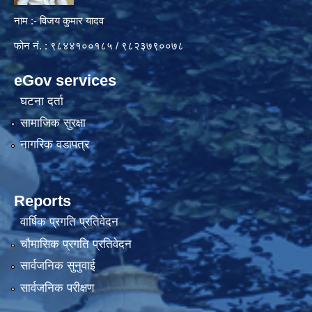
नाम :- विजय कुमार यादव
फोन नं. : ९८४४१००१८५ / ९८२३७९००७८
eGov services
घटना दर्ता
सामाजिक सुरक्षा
नागरिक वडापत्र
Reports
वार्षिक प्रगति प्रतिवेदन
चौमासिक प्रगति प्रतिवेदन
सार्वजनिक सुनुवाई
सार्वजनिक परीक्षण