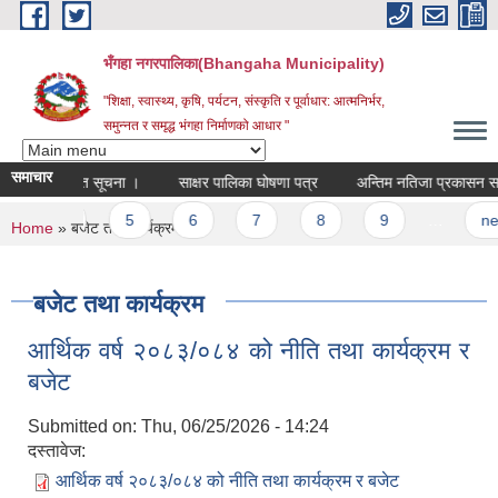
Skip to main content
भँगहा नगरपालिका(Bhangaha Municipality)
"शिक्षा, स्वास्थ्य, कृषि, पर्यटन, संस्कृति र पूर्वाधार: आत्मनिर्भर,
समुन्नत र समृद्ध भंगहा निर्माणको आधार "
समाचार
न्धि संशोधित सूचना ।
साक्षर पालिका घोषणा पत्र
अन्तिम नतिजा प्रकासन सम्बन्
4
5
6
7
8
9
…
next ›
You are here
Home
» बजेट तथा कार्यक्रम
बजेट तथा कार्यक्रम
आर्थिक वर्ष २०८३/०८४ को नीति तथा कार्यक्रम र
बजेट
Submitted on:
Thu, 06/25/2026 - 14:24
दस्तावेज:
आर्थिक वर्ष २०८३/०८४ को नीति तथा कार्यक्रम र बजेट