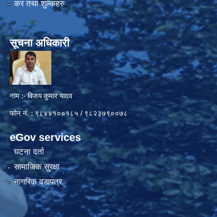
कर तथा शुल्कहरु
सूचना अधिकारी
नाम :- विजय कुमार यादव
फोन नं. : ९८४४१००१८५ / ९८२३७९००७८
eGov services
घटना दर्ता
सामाजिक सुरक्षा
नागरिक वडापत्र