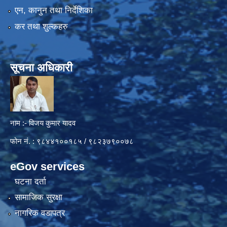
एन, कानुन तथा निर्देशिका
कर तथा शुल्कहरु
सूचना अधिकारी
नाम :- विजय कुमार यादव
फोन नं. : ९८४४१००१८५ / ९८२३७९००७८
eGov services
घटना दर्ता
सामाजिक सुरक्षा
नागरिक वडापत्र