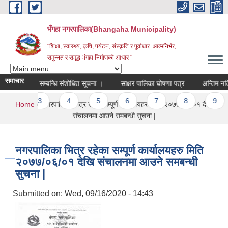
Skip to main content
भँगहा नगरपालिका(Bhangaha Municipality)
"शिक्षा, स्वास्थ्य, कृषि, पर्यटन, संस्कृति र पूर्वाधार: आत्मनिर्भर,
समुन्नत र समृद्ध भंगहा निर्माणको आधार "
समाचार
्षा वितरण सम्बन्धि संशोधित सूचना ।
साक्षर पालिका घोषणा पत्र
अन्तिम नतिजा 
es
2
3
4
5
6
7
8
9
You are here
Home
» नगरपालिका भित्र रहेका सम्पूर्ण कार्यालयहरु मिति २०७७/०६/०१ देखि
संचालनमा आउने समबन्धी सुचना |
नगरपालिका भित्र रहेका सम्पूर्ण कार्यालयहरु मिति
२०७७/०६/०१ देखि संचालनमा आउने समबन्धी
सुचना |
Submitted on:
Wed, 09/16/2020 - 14:43