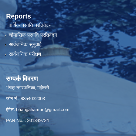
Reports
वार्षिक प्रगति प्रतिवेदन
चौमासिक प्रगति प्रतिवेदन
सार्वजनिक सुनुवाई
सार्वजनिक परीक्षण
सम्पर्क विवरण
भंगाहा नगरपालिका, महोत्तरी
फोन नं . 9854032003
ईमेल:
bhangahamun@gmail.com
PAN No. : 201349724