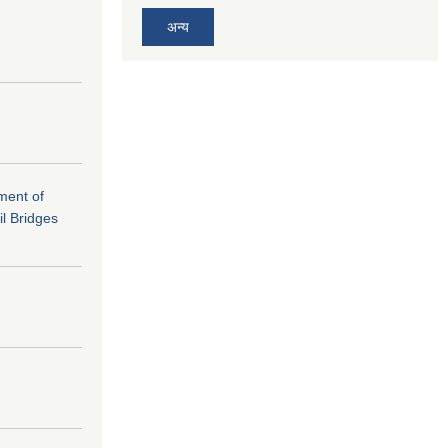
अन्य
ement of
il Bridges