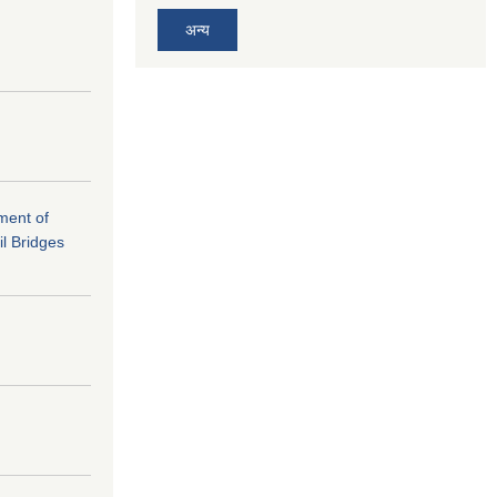
अन्य
ement of
il Bridges