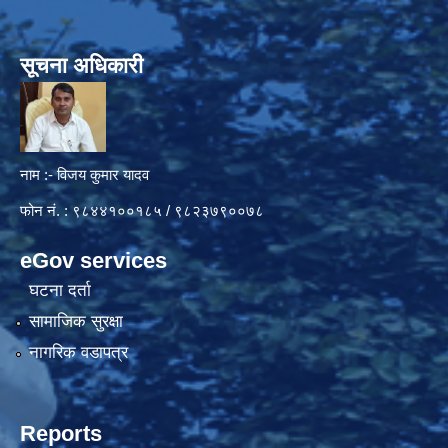
सूचना अधिकारी
नाम :- विजय कुमार यादव
फोन नं. : ९८४४१००१८५ / ९८२३७९००७८
eGov services
घटना दर्ता
सामाजिक सुरक्षा
नागरिक वडापत्र
Reports