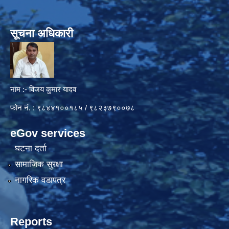
सूचना अधिकारी
नाम :- विजय कुमार यादव
फोन नं. : ९८४४१००१८५ / ९८२३७९००७८
eGov services
घटना दर्ता
सामाजिक सुरक्षा
नागरिक वडापत्र
Reports