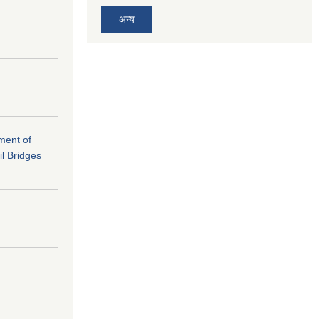
अन्य
ement of
il Bridges