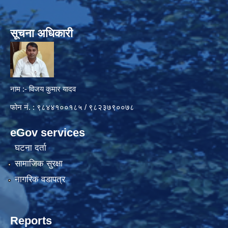
सूचना अधिकारी
नाम :- विजय कुमार यादव
फोन नं. : ९८४४१००१८५ / ९८२३७९००७८
eGov services
घटना दर्ता
सामाजिक सुरक्षा
नागरिक वडापत्र
Reports