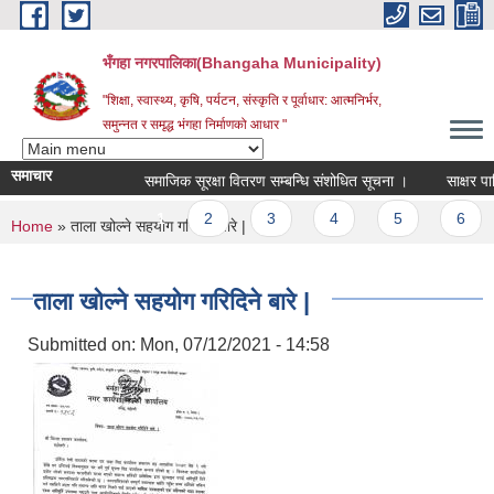
Skip to main content
भँगहा नगरपालिका(Bhangaha Municipality)
"शिक्षा, स्वास्थ्य, कृषि, पर्यटन, संस्कृति र पूर्वाधार: आत्मनिर्भर,
समुन्नत र समृद्ध भंगहा निर्माणको आधार "
समाचार
समाजिक सूरक्षा वितरण सम्बन्धि संशोधित सूचना ।
साक्षर पालिक
Pages
1
2
3
4
5
6
You are here
Home
» ताला खोल्ने सहयोग गरिदिने बारे |
ताला खोल्ने सहयोग गरिदिने बारे |
Submitted on:
Mon, 07/12/2021 - 14:58