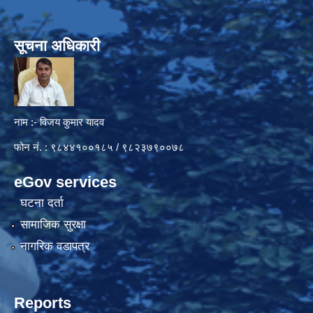
सूचना अधिकारी
नाम :- विजय कुमार यादव
फोन नं. : ९८४४१००१८५ / ९८२३७९००७८
eGov services
घटना दर्ता
सामाजिक सुरक्षा
नागरिक वडापत्र
Reports