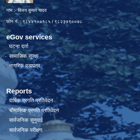
नाम :- विजय कुमार यादव
फोन नं. : ९८४४१००१८५ / ९८२३७९००७८
eGov services
घटना दर्ता
सामाजिक सुरक्षा
नागरिक वडापत्र
Reports
वार्षिक प्रगति प्रतिवेदन
चौमासिक प्रगति प्रतिवेदन
सार्वजनिक सुनुवाई
सार्वजनिक परीक्षण