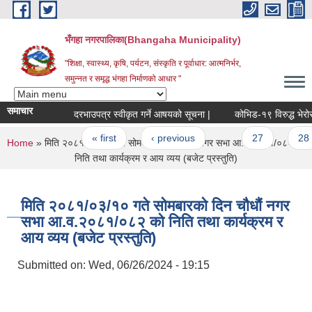
Skip to main content
भँगहा नगरपालिका(Bhangaha Municipality)
"शिक्षा, स्वास्थ्य, कृषि, पर्यटन, संस्कृति र पूर्वाधार: आत्मनिर्भर,
समुन्नत र समृद्ध भंगहा निर्माणको आधार "
समाचार
दरभाउपत्र स्वीकृत गर्ने आषयको सूचना |
कोभिड-१९ विरुद्ध भेरोसेल र
Pages
« first
‹ previous
…
27
28
You are here
Home
» मिति २०८१/०३/१० गते सोमबारको दिन चौधौं नगर सभा आ.व.२०८१/०८२ को
निति तथा कार्यक्रम र आय व्यय (बजेट प्रस्तुति)
मिति २०८१/०३/१० गते सोमबारको दिन चौधौं नगर
सभा आ.व.२०८१/०८२ को निति तथा कार्यक्रम र
आय व्यय (बजेट प्रस्तुति)
Submitted on:
Wed, 06/26/2024 - 19:15