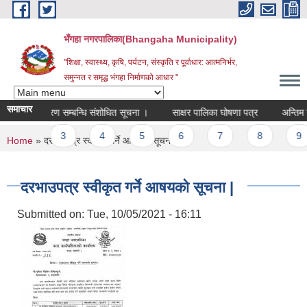
Skip to main content
भँगहा नगरपालिका(Bhangaha Municipality)
"शिक्षा, स्वास्थ्य, कृषि, पर्यटन, संस्कृति र पूर्वाधार: आत्मनिर्भर,
समुन्नत र समृद्ध भंगहा निर्माणको आधार "
समाचार
ूरक्षा वितरण सम्बन्धि संशोधित सूचना ।
साक्षर पालिका घोषणा पत्र
अन्तिम नति
ges
2
3
4
5
6
7
8
9
You are here
Home
» दरभाउपत्र स्वीकृत गर्ने आषयको सूचना |
दरभाउपत्र स्वीकृत गर्ने आषयको सूचना |
Submitted on:
Tue, 10/05/2021 - 16:11