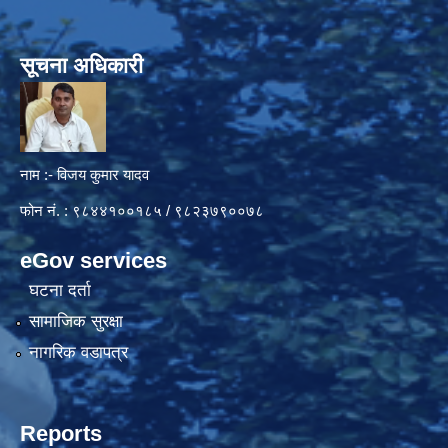
सूचना अधिकारी
नाम :- विजय कुमार यादव
फोन नं. : ९८४४१००१८५ / ९८२३७९००७८
eGov services
घटना दर्ता
सामाजिक सुरक्षा
नागरिक वडापत्र
Reports