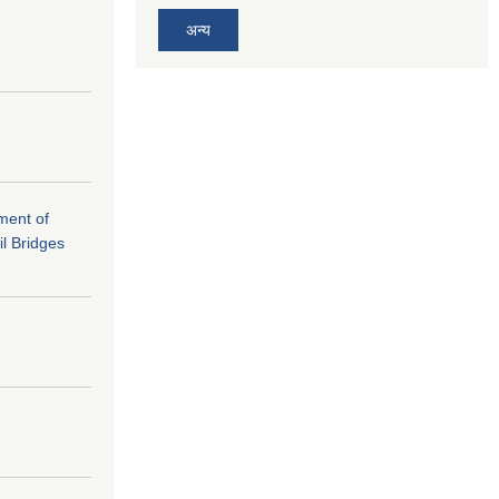
अन्य
ement of
il Bridges