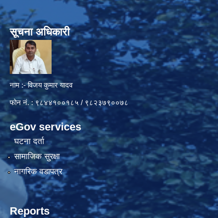
सूचना अधिकारी
नाम :- विजय कुमार यादव
फोन नं. : ९८४४१००१८५ / ९८२३७९००७८
eGov services
घटना दर्ता
सामाजिक सुरक्षा
नागरिक वडापत्र
Reports