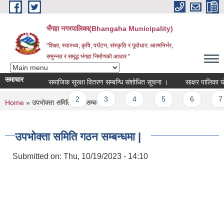
Skip to main content
भँगहा नगरपालिका(Bhangaha Municipality)
"शिक्षा, स्वास्थ्य, कृषि, पर्यटन, संस्कृति र पूर्वाधार: आत्मनिर्भर,
समुन्नत र समृद्ध भंगहा निर्माणको आधार "
समाचार
समाजिक सूरक्षा वितरण सम्बन्धि संशोधित सूचना ।
साक्षर पालिका घोषणा
Pages
1
2
3
4
5
6
7
You are here
Home
» उपभोक्ता समिति गठन सम्बन्धमा |
उपभोक्ता समिति गठन सम्बन्धमा |
Submitted on:
Thu, 10/19/2023 - 14:10