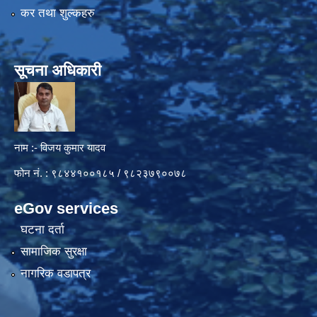
कर तथा शुल्कहरु
सूचना अधिकारी
नाम :- विजय कुमार यादव
फोन नं. : ९८४४१००१८५ / ९८२३७९००७८
eGov services
घटना दर्ता
सामाजिक सुरक्षा
नागरिक वडापत्र