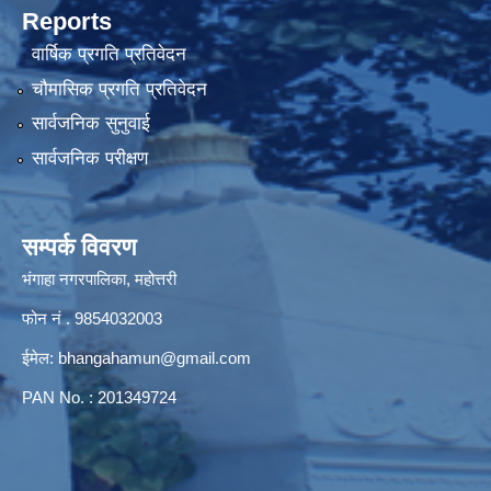
Reports
वार्षिक प्रगति प्रतिवेदन
चौमासिक प्रगति प्रतिवेदन
सार्वजनिक सुनुवाई
सार्वजनिक परीक्षण
सम्पर्क विवरण
भंगाहा नगरपालिका, महोत्तरी
फोन नं . 9854032003
ईमेल:
bhangahamun@gmail.com
PAN No. : 201349724