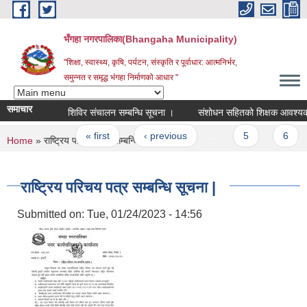
Skip to main content
भँगहा नगरपालिका(Bhangaha Municipality)
"शिक्षा, स्वास्थ्य, कृषि, पर्यटन, संस्कृति र पूर्वाधार: आत्मनिर्भर,
समुन्नत र समृद्ध भंगहा निर्माणको आधार "
समाचार
शिविर संचालन सम्बन्धि सूचना ।
संशोधन सहितको शिक्षक आवश्
Pages
« first
‹ previous
…
5
6
You are here
Home
» राष्ट्रिय परिचय पत्र सम्बन्धि सूचना |
राष्ट्रिय परिचय पत्र सम्बन्धि सूचना |
Submitted on:
Tue, 01/24/2023 - 14:56