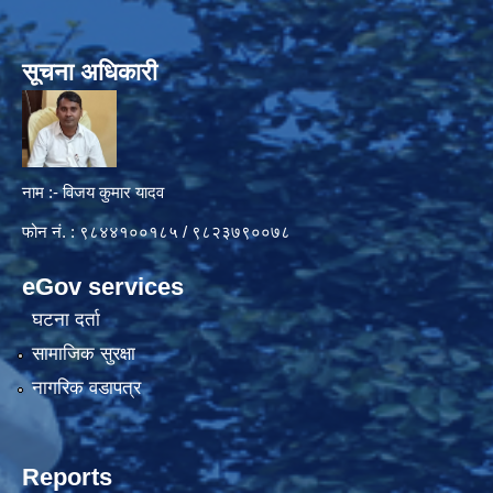
सूचना अधिकारी
नाम :- विजय कुमार यादव
फोन नं. : ९८४४१००१८५ / ९८२३७९००७८
eGov services
घटना दर्ता
सामाजिक सुरक्षा
नागरिक वडापत्र
Reports