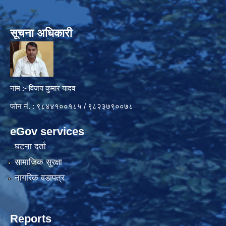
सूचना अधिकारी
नाम :- विजय कुमार यादव
फोन नं. : ९८४४१००१८५ / ९८२३७९००७८
eGov services
घटना दर्ता
सामाजिक सुरक्षा
नागरिक वडापत्र
Reports