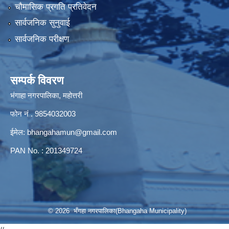
चौमासिक प्रगति प्रतिवेदन
सार्वजनिक सुनुवाई
सार्वजनिक परीक्षण
सम्पर्क विवरण
भंगाहा नगरपालिका, महोत्तरी
फोन नं . 9854032003
ईमेल:
bhangahamun@gmail.com
PAN No. : 201349724
© 2026 भँगहा नगरपालिका(Bhangaha Municipality)