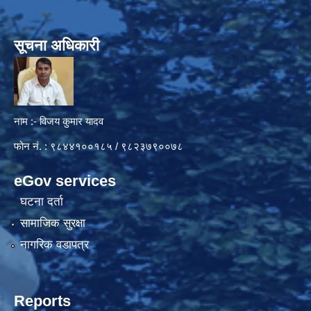
सूचना अधिकारी
नाम :- विजय कुमार यादव
फोन नं. : ९८४४१००१८५ / ९८२३७९००७८
eGov services
घटना दर्ता
सामाजिक सुरक्षा
नागरिक वडापत्र
Reports