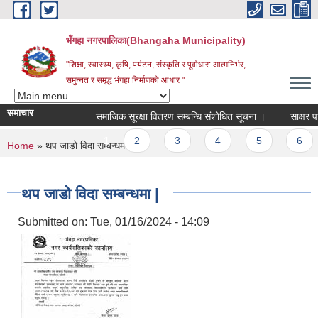
Skip to main content
भँगहा नगरपालिका(Bhangaha Municipality)
"शिक्षा, स्वास्थ्य, कृषि, पर्यटन, संस्कृति र पूर्वाधार: आत्मनिर्भर,
समुन्नत र समृद्ध भंगहा निर्माणको आधार "
समाचार
समाजिक सूरक्षा वितरण सम्बन्धि संशोधित सूचना ।
साक्षर पालि
Pages
1
2
3
4
5
6
You are here
Home
» थप जाडो विदा सम्बन्धमा |
थप जाडो विदा सम्बन्धमा |
Submitted on:
Tue, 01/16/2024 - 14:09