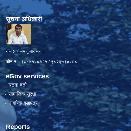
सूचना अधिकारी
नाम :- विजय कुमार यादव
फोन नं. : ९८४४१००१८५ / ९८२३७९००७८
eGov services
घटना दर्ता
सामाजिक सुरक्षा
नागरिक वडापत्र
Reports