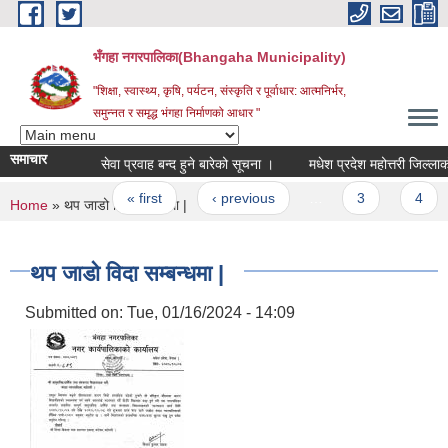
Skip to main content
भँगहा नगरपालिका(Bhangaha Municipality)
"शिक्षा, स्वास्थ्य, कृषि, पर्यटन, संस्कृति र पूर्वाधार: आत्मनिर्भर,
समुन्नत र समृद्ध भंगहा निर्माणको आधार "
समाचार
सेवा प्रवाह बन्द हुने बारेको सूचना ।
Pages
« first
‹ previous
…
3
4
You are here
Home
» थप जाडो विदा सम्बन्धमा |
थप जाडो विदा सम्बन्धमा |
Submitted on:
Tue, 01/16/2024 - 14:09