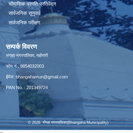
चौमासिक प्रगति प्रतिवेदन
सार्वजनिक सुनुवाई
सार्वजनिक परीक्षण
सम्पर्क विवरण
भंगाहा नगरपालिका, महोत्तरी
फोन नं . 9854032003
ईमेल:
bhangahamun@gmail.com
PAN No. : 201349724
© 2026 भँगहा नगरपालिका(Bhangaha Municipality)