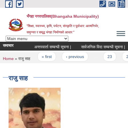
Skip to main content
भँगहा नगरपालिका(Bhangaha Municipality)
"शिक्षा, स्वास्थ्य, कृषि, पर्यटन, संस्कृति र पूर्वाधार: आत्मनिर्भर,
समुन्नत र समृद्ध भंगहा निर्माणको आधार "
समाचार
अन्तरवार्ता सम्बन्धी सूचना |
सार्वजनिक विदा सम्बन्धी सूचना |
Pages
« first
‹ previous
…
23
24
You are here
Home
» राजु साह
राजु साह