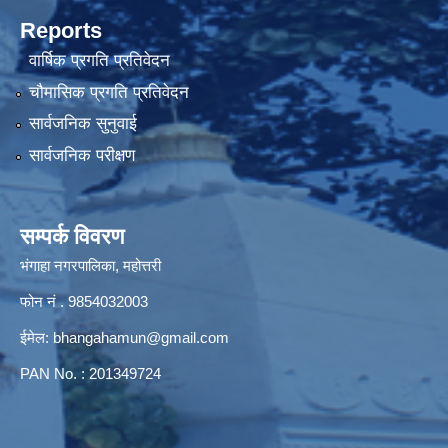
Reports
वार्षिक प्रगति प्रतिवेदन
चौमासिक प्रगति प्रतिवेदन
सार्वजनिक सुनुवाई
सार्वजनिक परीक्षण
सम्पर्क विवरण
भंगाहा नगरपालिका, महोत्तरी
फोन नं . 9854032003
ईमेल:
bhangahamun@gmail.com
PAN No. : 201349724