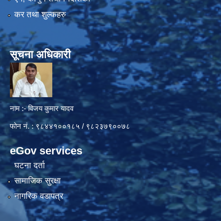
कर तथा शुल्कहरु
सूचना अधिकारी
नाम :- विजय कुमार यादव
फोन नं. : ९८४४१००१८५ / ९८२३७९००७८
eGov services
घटना दर्ता
सामाजिक सुरक्षा
नागरिक वडापत्र