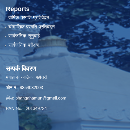
Reports
वार्षिक प्रगति प्रतिवेदन
चौमासिक प्रगति प्रतिवेदन
सार्वजनिक सुनुवाई
सार्वजनिक परीक्षण
सम्पर्क विवरण
भंगाहा नगरपालिका, महोत्तरी
फोन नं . 9854032003
ईमेल:
bhangahamun@gmail.com
PAN No. : 201349724