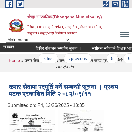
Skip to main content
भँगहा नगरपालिका(Bhangaha Municipality)
"शिक्षा, स्वास्थ्य, कृषि, पर्यटन, संस्कृति र पूर्वाधार: आत्मनिर्भर,
समुन्नत र समृद्ध भंगहा निर्माणको आधार "
समाचार
शिविर संचालन सम्बन्धि सूचना ।
संशोधन सहितको शिक्ष
Pages
« first
‹ previous
…
5
6
You are here
Home
» करार सेवामा पदपूर्ति गर्ने सम्बन्धी सूचना । प्रथम पटक प्रकाशित मिति
२०८२/०९/११
करार सेवामा पदपूर्ति गर्ने सम्बन्धी सूचना । प्रथम
पटक प्रकाशित मिति २०८२/०९/११
Submitted on:
Fri, 12/26/2025 - 13:35