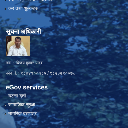
कर तथा शुल्कहरु
सूचना अधिकारी
नाम :- विजय कुमार यादव
फोन नं. : ९८४४१००१८५ / ९८२३७९००७८
eGov services
घटना दर्ता
सामाजिक सुरक्षा
नागरिक वडापत्र