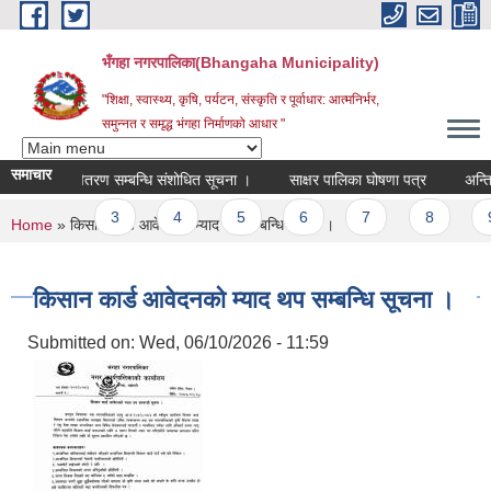
Skip to main content
भँगहा नगरपालिका(Bhangaha Municipality)
"शिक्षा, स्वास्थ्य, कृषि, पर्यटन, संस्कृति र पूर्वाधार: आत्मनिर्भर,
समुन्नत र समृद्ध भंगहा निर्माणको आधार "
समाचार
क सूरक्षा वितरण सम्बन्धि संशोधित सूचना ।
साक्षर पालिका घोषणा पत्र
अन्तिम न
ages
2
3
4
5
6
7
8
9
You are here
Home
» किसान कार्ड आवेदनको म्याद थप सम्बन्धि सूचना ।
किसान कार्ड आवेदनको म्याद थप सम्बन्धि सूचना ।
Submitted on:
Wed, 06/10/2026 - 11:59