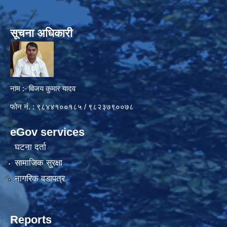
सूचना अधिकारी
नाम :- विजय कुमार यादव
फोन नं. : ९८४४१००१८५ / ९८२३७९००७८
eGov services
घटना दर्ता
सामाजिक सुरक्षा
नागरिक वडापत्र
Reports