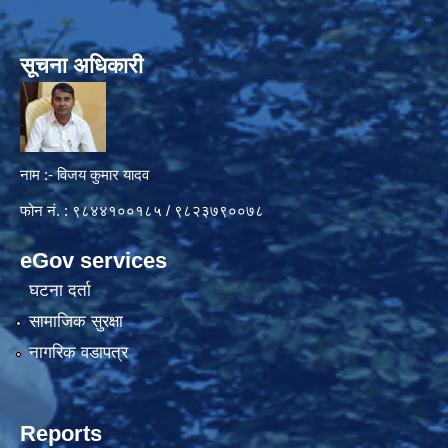
सूचना अधिकारी
नाम :- विजय कुमार यादव
फोन नं. : ९८४४१००१८५ / ९८२३७९००७८
eGov services
घटना दर्ता
सामाजिक सुरक्षा
नागरिक वडापत्र
Reports