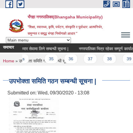
Skip to main content
भँगहा नगरपालिका(Bhangaha Municipality)
"शिक्षा, स्वास्थ्य, कृषि, पर्यटन, संस्कृति र पूर्वाधार: आत्मनिर्भर,
समुन्नत र समृद्ध भंगहा निर्माणको आधार "
समाचार
का लागि करार सेवामा लिने सम्बन्धी सूचना |
नगरपालिका भित्र रहेका सम्पूर्ण कार्या
‹ previous
…
35
36
37
38
39
You are here
Home
» उपभोक्ता समिति गठन सम्बन्धी सूचना |
उपभोक्ता समिति गठन सम्बन्धी सूचना |
Submitted on:
Wed, 09/30/2020 - 13:08