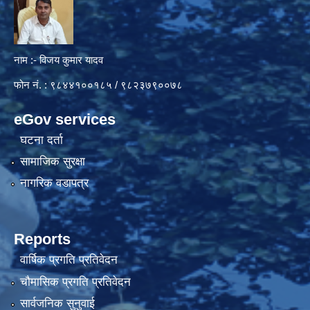
नाम :- विजय कुमार यादव
फोन नं. : ९८४४१००१८५ / ९८२३७९००७८
eGov services
घटना दर्ता
सामाजिक सुरक्षा
नागरिक वडापत्र
Reports
वार्षिक प्रगति प्रतिवेदन
चौमासिक प्रगति प्रतिवेदन
सार्वजनिक सुनुवाई