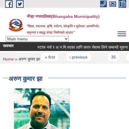
Skip to main content
भँगहा नगरपालिका(Bhangaha Municipality)
"शिक्षा, स्वास्थ्य, कृषि, पर्यटन, संस्कृति र पूर्वाधार: आत्मनिर्भर,
समुन्नत र समृद्ध भंगहा निर्माणको आधार "
समाचार
स्टाफ नर्स र अ.न.मि.पदका लागि करार सेवामा लिने सम्बन्धी सूचना |
Pages
« first
‹ previous
…
35
36
You are here
Home
» अरुण कुमार झा
अरुण कुमार झा