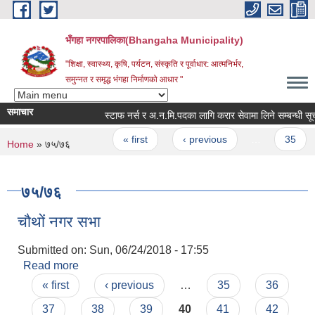
Skip to main content
भँगहा नगरपालिका(Bhangaha Municipality)
"शिक्षा, स्वास्थ्य, कृषि, पर्यटन, संस्कृति र पूर्वाधार: आत्मनिर्भर,
समुन्नत र समृद्ध भंगहा निर्माणको आधार "
समाचार
स्टाफ नर्स र अ.न.मि.पदका लागि करार सेवामा लिने सम्बन्धी सूचना 
Pages
« first
‹ previous
…
35
You are here
Home
» ७५/७६
७५/७६
चौथों नगर सभा
Submitted on:
Sun, 06/24/2018 - 17:55
Read more
about चौथों नगर सभा
Pages
« first
‹ previous
…
35
36
37
38
39
40
41
42