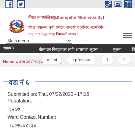
Skip to main content
भँगहा नगरपालिका(Bhangaha Municipality)
"शिक्षा, स्वास्थ्य, कृषि, पर्यटन, संस्कृति र पूर्वाधार: आत्मनिर्भर,
समुन्नत र समृद्ध भंगहा निर्माणको आधार "
समाचार
बोलपत्र स्विकृतका लागि आशयको सूचना ।
सूचना
विज्ञ
Pages
« first
‹ previous
1
2
You are here
Home
»
वडा कार्यालयहरु
» वडा नं ६
वडा नं ६
Submitted on:
Thu, 07/02/2020 - 17:16
Population:
८२६७
Ward Contact Number:
९८०७८४४२३४