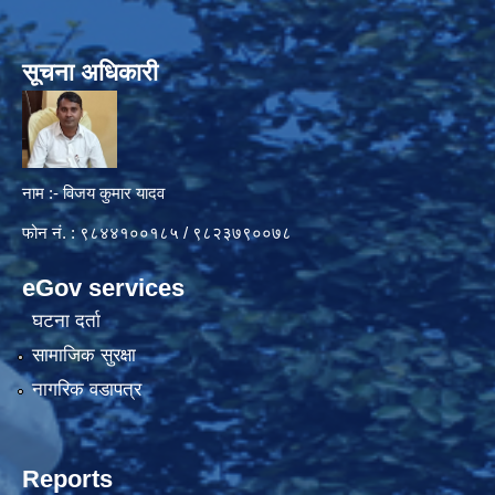
सूचना अधिकारी
नाम :- विजय कुमार यादव
फोन नं. : ९८४४१००१८५ / ९८२३७९००७८
eGov services
घटना दर्ता
सामाजिक सुरक्षा
नागरिक वडापत्र
Reports