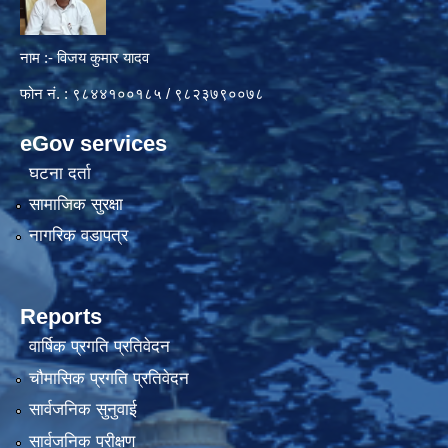
नाम :- विजय कुमार यादव
फोन नं. : ९८४४१००१८५ / ९८२३७९००७८
eGov services
घटना दर्ता
सामाजिक सुरक्षा
नागरिक वडापत्र
Reports
वार्षिक प्रगति प्रतिवेदन
चौमासिक प्रगति प्रतिवेदन
सार्वजनिक सुनुवाई
सार्वजनिक परीक्षण