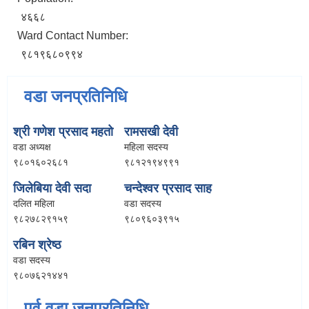
४६६८
Ward Contact Number:
९८१९६८०९९४
वडा जनप्रतिनिधि
श्री गणेश प्रसाद महतो
रामसखी देवी
वडा अध्यक्ष
महिला सदस्य
९८०१६०२६८१
९८१२१९४९९१
जिलेबिया देवी सदा
चन्देश्वर प्रसाद साह
दलित महिला
वडा सदस्य
९८२७८२९१५९
९८०९६०३९१५
रबिन श्रेष्ठ
वडा सदस्य
९८०७६२१४४१
पूर्व वडा जनप्रतिनिधि