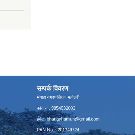
सम्पर्क विवरण
भंगाहा नगरपालिका, महोत्तरी
फोन नं . 9854032003
ईमेल:
bhangahamun@gmail.com
PAN No. : 201349724