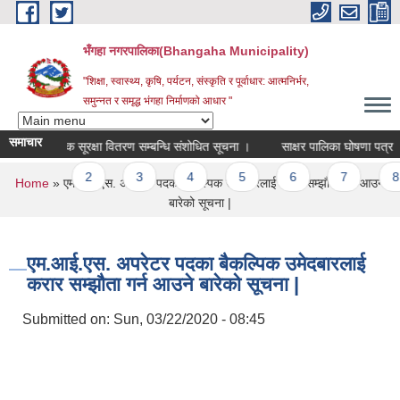
Skip to main content
भँगहा नगरपालिका(Bhangaha Municipality)
"शिक्षा, स्वास्थ्य, कृषि, पर्यटन, संस्कृति र पूर्वाधार: आत्मनिर्भर,
समुन्नत र समृद्ध भंगहा निर्माणको आधार "
समाचार
समाजिक सूरक्षा वितरण सम्बन्धि संशोधित सूचना ।
साक्षर पालिका घोषणा पत्र
Pages
1
2
3
4
5
6
7
8
You are here
Home
» एम.आई.एस. अपरेटर पदका बैकल्पिक उमेदबारलाई करार सम्झौता गर्न आउने
बारेको सूचना |
एम.आई.एस. अपरेटर पदका बैकल्पिक उमेदबारलाई
करार सम्झौता गर्न आउने बारेको सूचना |
Submitted on:
Sun, 03/22/2020 - 08:45