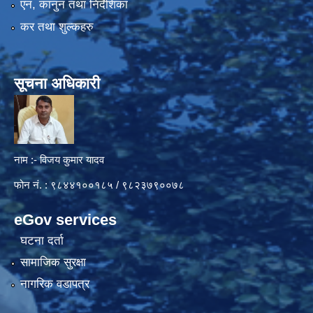
एन, कानुन तथा निर्देशिका
कर तथा शुल्कहरु
सूचना अधिकारी
नाम :- विजय कुमार यादव
फोन नं. : ९८४४१००१८५ / ९८२३७९००७८
eGov services
घटना दर्ता
सामाजिक सुरक्षा
नागरिक वडापत्र