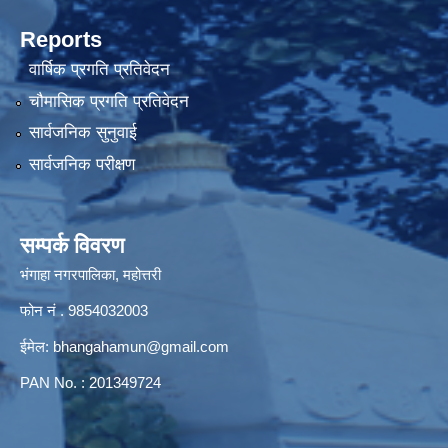
Reports
वार्षिक प्रगति प्रतिवेदन
चौमासिक प्रगति प्रतिवेदन
सार्वजनिक सुनुवाई
सार्वजनिक परीक्षण
सम्पर्क विवरण
भंगाहा नगरपालिका, महोत्तरी
फोन नं . 9854032003
ईमेल:
bhangahamun@gmail.com
PAN No. : 201349724