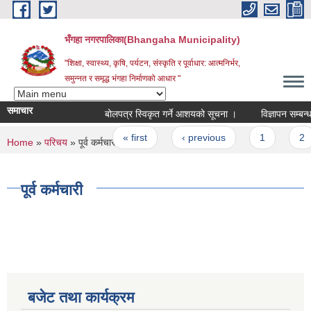
Skip to main content
भँगहा नगरपालिका(Bhangaha Municipality)
"शिक्षा, स्वास्थ्य, कृषि, पर्यटन, संस्कृति र पूर्वाधार: आत्मनिर्भर,
समुन्नत र समृद्ध भंगहा निर्माणको आधार "
समाचार
बोलपत्र स्विकृत गर्ने आशयको सूचना ।
विज्ञापन सम्बन्धमा 
Pages
« first
‹ previous
1
2
You are here
Home
»
परिचय
» पूर्व कर्मचारी
पूर्व कर्मचारी
बजेट तथा कार्यक्रम