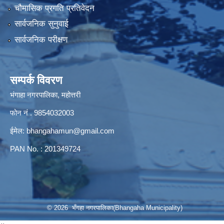
चौमासिक प्रगति प्रतिवेदन
सार्वजनिक सुनुवाई
सार्वजनिक परीक्षण
सम्पर्क विवरण
भंगाहा नगरपालिका, महोत्तरी
फोन नं . 9854032003
ईमेल:
bhangahamun@gmail.com
PAN No. : 201349724
© 2026 भँगहा नगरपालिका(Bhangaha Municipality)