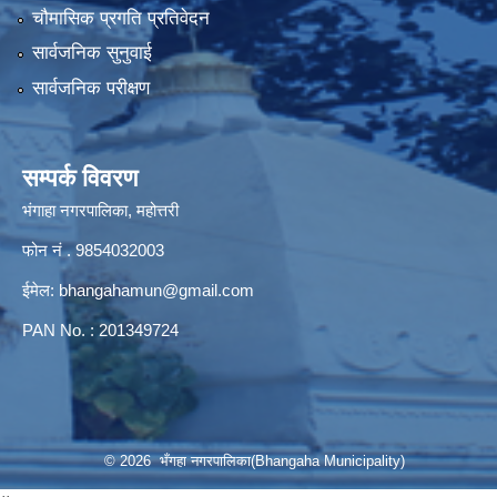
चौमासिक प्रगति प्रतिवेदन
सार्वजनिक सुनुवाई
सार्वजनिक परीक्षण
सम्पर्क विवरण
भंगाहा नगरपालिका, महोत्तरी
फोन नं . 9854032003
ईमेल:
bhangahamun@gmail.com
PAN No. : 201349724
© 2026 भँगहा नगरपालिका(Bhangaha Municipality)