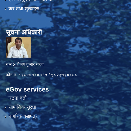
कर तथा शुल्कहरु
सूचना अधिकारी
नाम :- विजय कुमार यादव
फोन नं. : ९८४४१००१८५ / ९८२३७९००७८
eGov services
घटना दर्ता
सामाजिक सुरक्षा
नागरिक वडापत्र