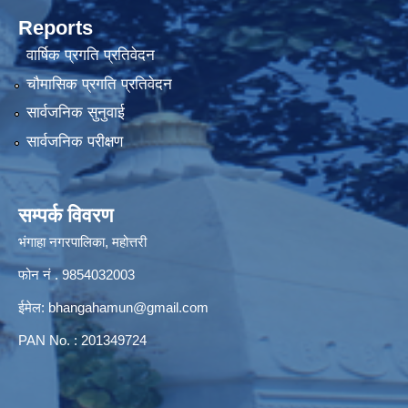
Reports
वार्षिक प्रगति प्रतिवेदन
चौमासिक प्रगति प्रतिवेदन
सार्वजनिक सुनुवाई
सार्वजनिक परीक्षण
सम्पर्क विवरण
भंगाहा नगरपालिका, महोत्तरी
फोन नं . 9854032003
ईमेल:
bhangahamun@gmail.com
PAN No. : 201349724