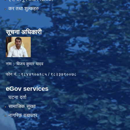
कर तथा शुल्कहरु
सूचना अधिकारी
नाम :- विजय कुमार यादव
फोन नं. : ९८४४१००१८५ / ९८२३७९००७८
eGov services
घटना दर्ता
सामाजिक सुरक्षा
नागरिक वडापत्र