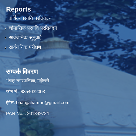
Reports
वार्षिक प्रगति प्रतिवेदन
चौमासिक प्रगति प्रतिवेदन
सार्वजनिक सुनुवाई
सार्वजनिक परीक्षण
सम्पर्क विवरण
भंगाहा नगरपालिका, महोत्तरी
फोन नं . 9854032003
ईमेल:
bhangahamun@gmail.com
PAN No. : 201349724