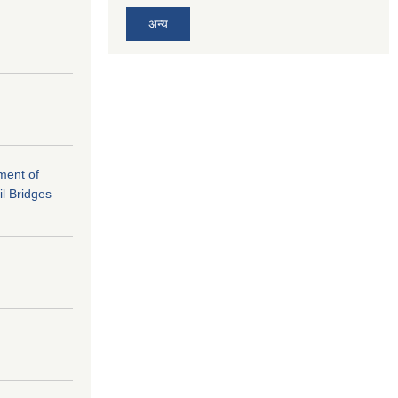
अन्य
ement of
il Bridges