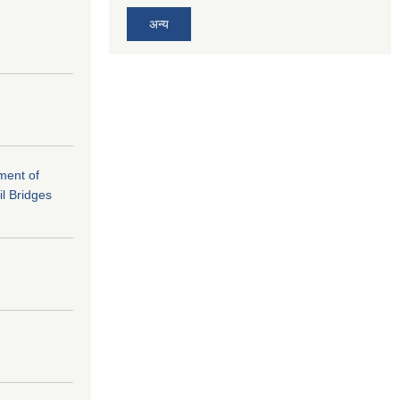
अन्य
ement of
il Bridges