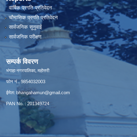
वार्षिक प्रगति प्रतिवेदन
चौमासिक प्रगति प्रतिवेदन
सार्वजनिक सुनुवाई
सार्वजनिक परीक्षण
सम्पर्क विवरण
भंगाहा नगरपालिका, महोत्तरी
फोन नं . 9854032003
ईमेल:
bhangahamun@gmail.com
PAN No. : 201349724