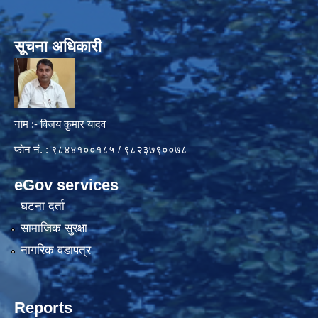
सूचना अधिकारी
नाम :- विजय कुमार यादव
फोन नं. : ९८४४१००१८५ / ९८२३७९००७८
eGov services
घटना दर्ता
सामाजिक सुरक्षा
नागरिक वडापत्र
Reports