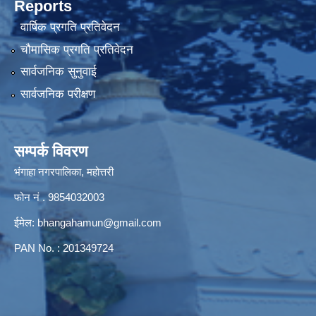
Reports
वार्षिक प्रगति प्रतिवेदन
चौमासिक प्रगति प्रतिवेदन
सार्वजनिक सुनुवाई
सार्वजनिक परीक्षण
सम्पर्क विवरण
भंगाहा नगरपालिका, महोत्तरी
फोन नं . 9854032003
ईमेल:
bhangahamun@gmail.com
PAN No. : 201349724