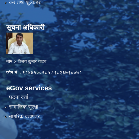
कर तथा शुल्कहरु
सूचना अधिकारी
नाम :- विजय कुमार यादव
फोन नं. : ९८४४१००१८५ / ९८२३७९००७८
eGov services
घटना दर्ता
सामाजिक सुरक्षा
नागरिक वडापत्र