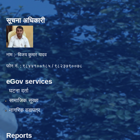
सूचना अधिकारी
नाम :- विजय कुमार यादव
फोन नं. : ९८४४१००१८५ / ९८२३७९००७८
eGov services
घटना दर्ता
सामाजिक सुरक्षा
नागरिक वडापत्र
Reports