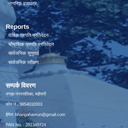
नागरिक वडापत्र
Reports
वार्षिक प्रगति प्रतिवेदन
चौमासिक प्रगति प्रतिवेदन
सार्वजनिक सुनुवाई
सार्वजनिक परीक्षण
सम्पर्क विवरण
भंगाहा नगरपालिका, महोत्तरी
फोन नं . 9854032003
ईमेल:
bhangahamun@gmail.com
PAN No. : 201349724