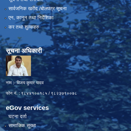
सार्वजनिक खरीद /बोलपत्र सूचना
एन, कानुन तथा निर्देशिका
कर तथा शुल्कहरु
सूचना अधिकारी
नाम :- विजय कुमार यादव
फोन नं. : ९८४४१००१८५ / ९८२३७९००७८
eGov services
घटना दर्ता
सामाजिक सुरक्षा