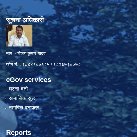
सूचना अधिकारी
नाम :- विजय कुमार यादव
फोन नं. : ९८४४१००१८५ / ९८२३७९००७८
eGov services
घटना दर्ता
सामाजिक सुरक्षा
नागरिक वडापत्र
Reports