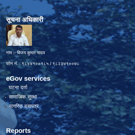
सूचना अधिकारी
नाम :- विजय कुमार यादव
फोन नं. : ९८४४१००१८५ / ९८२३७९००७८
eGov services
घटना दर्ता
सामाजिक सुरक्षा
नागरिक वडापत्र
Reports